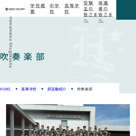
受験
保護
学校概
中学
高等学
生の
者の
要
校
校
皆さま
皆さま
Hamamatsu Shugakusha
へ
へ
吹奏楽部
HOME
高等学校
部活動紹介
吹奏楽部