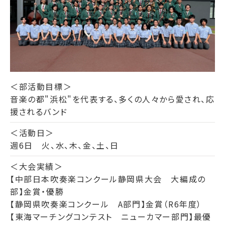
＜部活動目標＞
音楽の都"浜松"を代表する、多くの人々から愛され、応
援されるバンド
＜活動日＞
週6日 火、水、木、金、土、日
＜大会実績＞
【中部日本吹奏楽コンクール静岡県大会 大編成の
部】金賞・優勝
【静岡県吹奏楽コンクール A部門】金賞（R6年度）
【東海マーチングコンテスト ニューカマー部門】最優