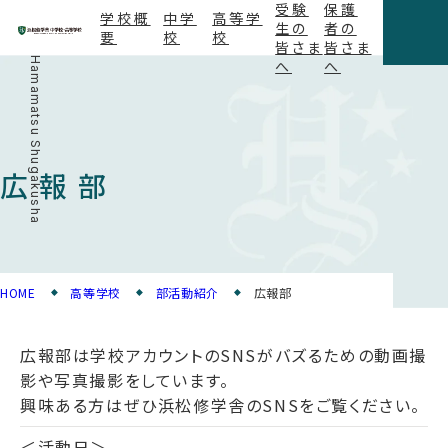
受験
保護
学校概
中学
高等学
生の
者の
要
校
校
皆さま
皆さま
Hamamatsu Shugakusha
へ
へ
広報部
HOME
高等学校
部活動紹介
広報部
広報部は学校アカウントのSNSがバズるための動画撮
影や写真撮影をしています。
興味ある方はぜひ浜松修学舎のSNSをご覧ください。
＜活動日＞