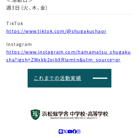
週3日（火、木、金）
TikTok
https://www.tiktok.com/@shugakushapr
Instagram
https://www.instagram.com/hamamatsu_shugaku
sha?igsh=ZWxkb2pjbXRlamtn&utm_source=qr
これまでの活動実績