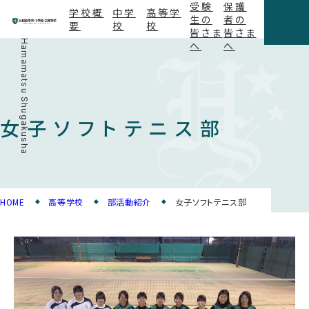
受験
保護
学校概
中学
高等学
生の
者の
要
校
校
皆さま
皆さま
Hamamatsu Shugakusha
へ
へ
女子ソフトテニス部
HOME
高等学校
部活動紹介
女子ソフトテニス部