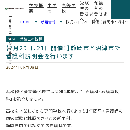
受験
保護
学校概
中学
高等学
生の
者の
要
校
校
皆さま
皆さま
Hamamatsu Shugakusha
へ
へ
HOME
新着情報
【7月20日、21日開催！】静岡市と沼津市で看護科説明会を行います
NEW
受験生の皆様
【7月20日、21日開催！】静岡市と沼津市で
看護科説明会を行います
2024年06月08日
浜松修学舎高等学校では令和4年度より「看護科・看護専攻
科」を設立しました。
高校を卒業してから専門学校へ行くよりも1年間早く看護師の
国家試験に挑戦できるこの新学科。
静岡県内では初めての看護科です。