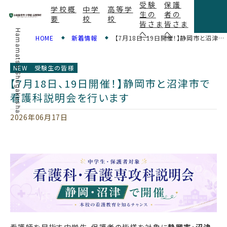
受験
保護
学校概
中学
高等学
生の
者の
要
校
校
皆さま
皆さま
Hamamatsu Shugakusha
へ
へ
HOME
新着情報
【7月18日、19日開催！】静岡市と沼津市で看護科説明会を行います
NEW
受験生の皆様
【7月18日、19日開催！】静岡市と沼津市で
看護科説明会を行います
2026年06月17日