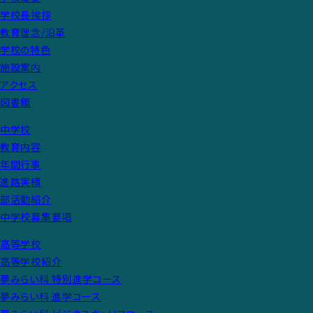
学校長挨拶
教育理念/沿革
学校の特色
施設案内
アクセス
図書館
中学校
教育内容
年間行事
進路実績
部活動紹介
中学校募集要項
高等学校
高等学校紹介
夢みらい科 特別進学コース
夢みらい科 進学コース