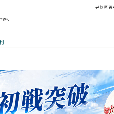
学校概要
3で勝利
利