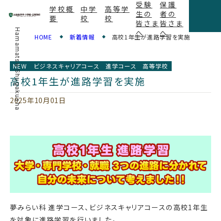
受験
保護
学校概
中学
高等学
生の
者の
要
校
校
皆さま
皆さま
Hamamatsu Shugakusha
へ
へ
HOME
新着情報
高校1年生が進路学習を実施
NEW
ビジネスキャリアコース
進学コース
高等学校
高校1年生が進路学習を実施
2025年10月01日
夢みらい科 進学コース、ビジネスキャリアコースの高校1年生
を対象に進路学習を行いました。