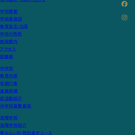
学校概要
学校長挨拶
教育理念/沿革
学校の特色
施設案内
アクセス
図書館
中学校
教育内容
年間行事
進路実績
部活動紹介
中学校募集要項
高等学校
高等学校紹介
夢みらい科 特別進学コース