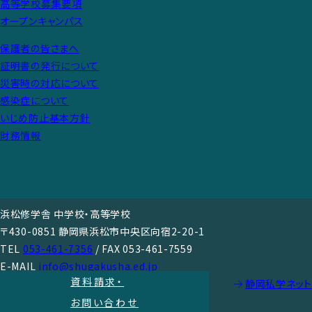
高等学校募集要項
オープンキャンパス
保護者の皆さまへ
証明書の発行について
災害時の対応について
感染症について
いじめ防止基本方針
財務情報
浜松修学舎 中学校・高等学校
〒430-0851 静岡県浜松市中央区向宿2-20-1
TEL
053-461-7356
/ FAX 053-461-7559
E-MAIL
info@shugakusha.ed.jp
資料請求
・
静岡私学ネット
Copyright © HAMAMATSU SHUGAKUSHA.
お問い合わせ