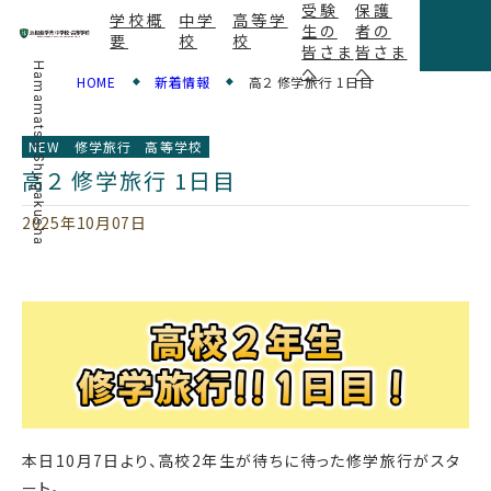
受験
保護
学校概
中学
高等学
生の
者の
要
校
校
皆さま
皆さま
Hamamatsu Shugakusha
へ
へ
HOME
新着情報
高２ 修学旅行 1日目
NEW
修学旅行
高等学校
高２ 修学旅行 1日目
2025年10月07日
本日10月7日より、高校2年生が待ちに待った修学旅行がスタ
ート。