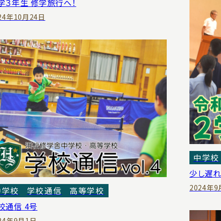
学３年生 修学旅行へ！
24年10月24日
中学校
少し遅れ
2024年
中学校
学校通信
高等学校
校通信 4号
24年9月1日