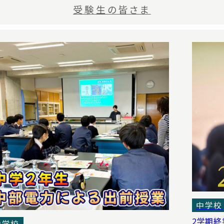
受験生の皆さま
中学校
2学期終
中学校