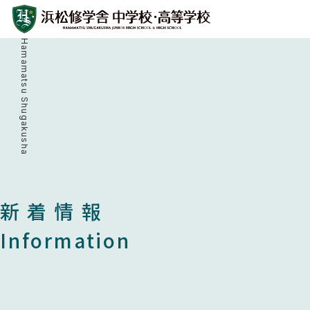
Hamamatsu Shugakusha
新着情報
Information