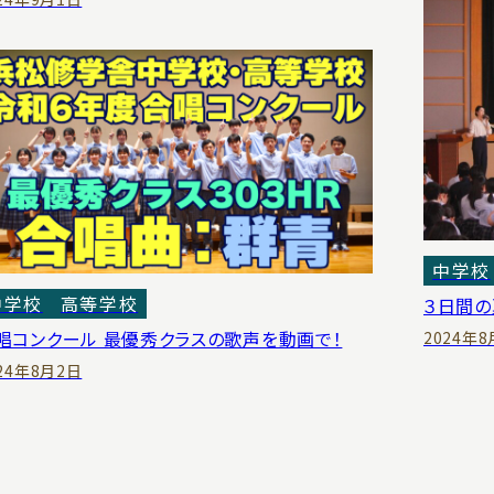
中学校
中学校
高等学校
３日間の
唱コンクール 最優秀クラスの歌声を動画で！
2024年8
24年8月2日