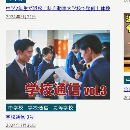
中学2年生が浜松工科自動車大学校で整備士体験
2024年8月21日
合
20
中学校
学校通信
高等学校
学校通信 3号
2024年7月31日