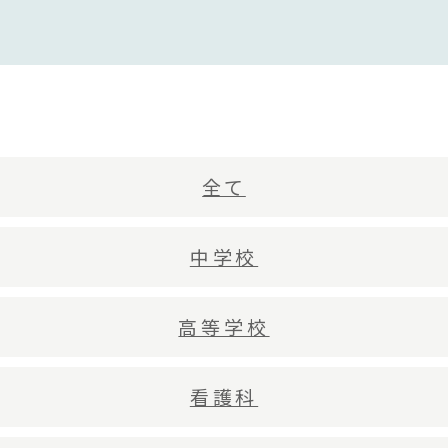
全て
中学校
高等学校
看護科